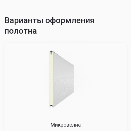
Цены на ворота
Рассчитать стоимость
Ширина, мм
2000
2100
2200
1800
67488
68657
6983
1900
72681
74185
7569
2000
81217
79710
7821
2100
79544
79047
7836
2200
78039
78211
7853