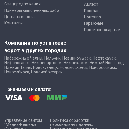
Адрес: г. Новокуйбышевск, проспект Победы, 12
8 (800) 301-56-05
Email:
novokujbyshevsk@russvorota.ru
Заказать звонок