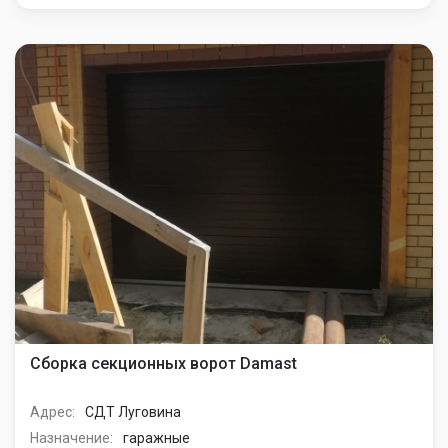
Назначение:
гаражные
Тип конструции:
Секционные ворота
Производитель:
Damast
Тип управления:
Автоматические
Отзыв:
Установка секционных ворот от Damast в гараж
заняла мало времени. Очень понравились
изделия, каче...
Подробнее