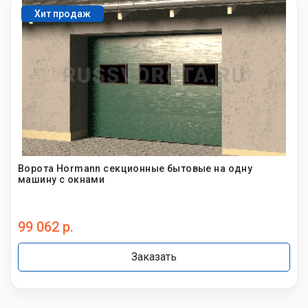
От 3 850 руб.
противопожарных
Установка шлагбаумов
От 5 650 руб.
Установка автоматики
От 2 900 руб.
Замена гаражных
От 5 250 руб.
ворот
Замена рольставней
От 4 650 руб.
Обслуживание
От 1 800 руб.
гаражных ворот
Обслуживание
От 1 250 руб.
рольставней
Обслуживание
От 1 200 руб.
откатных ворот