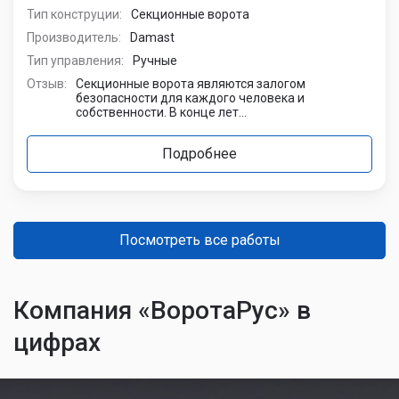
Монтаж ручных стальных секционных ворот
Damast
Адрес:
СТ Уют
Назначение:
гаражные
Тип конструции:
Секционные ворота
Производитель:
Damast
Тип управления:
Ручные
Отзыв:
Приобрела дом частного типа, я стала
заниматься его облагораживанием. Заказала в
фирму монтаж сек...
Подробнее