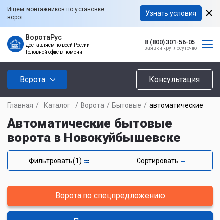
Ищем монтажников по установке
Узнать условия
ворот
ВоротаРус
8 (800) 301-56-05
Доставляем по всей России
заявки круглосуточно
Головной офис в Тюмени
Ворота
Консультация
Главная
/
Каталог
/
Ворота
/
Бытовые
/
автоматические
Автоматические бытовые
ворота в Новокуйбышевске
Фильтровать
(1)
Сортировать
Ворота по спецпредложению