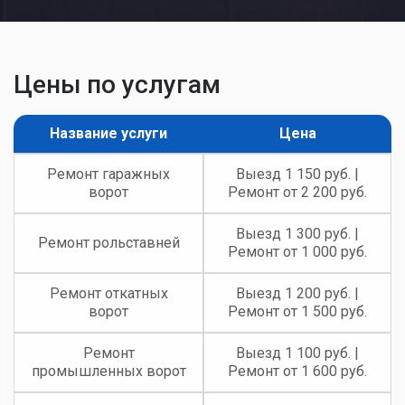
Производитель:
Damast
Тип управления:
Ручные
Отзыв:
Секционные ворота являются залогом
безопасности для каждого человека и
собственности. В конце лет...
Подробнее
Посмотреть все работы
Компания «ВоротаРус» в
цифрах