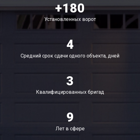
Сборка секционных ворот Damast
Адрес:
СДТ Луговина
Назначение:
гаражные
Тип конструции:
Секционные ворота