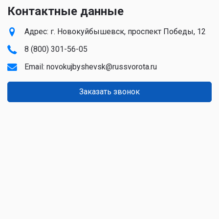
Насколько надежны в эксплуатации
автоматические ворота?
Задать вопрос специалисту
Какой срок службы гаражных ворот?
Можно ли ручные ворота сделать
автоматическими?
Мы учитываем:
Этажность и материалы Вашего объекта
Будут ли работать гаражные ворота без
Геологию участка
автоматики?
Уровень грунтовых вод
Перепад высот на участке
Погодные условия не портят привод?
Возможность подъезда техники
Удаленность объекта
Радиус действия пультов управления