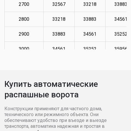
2700
32567
33218
33883
2800
33218
33883
34561
2900
33883
34561
35252
3000
34561
35252
35956
3100
35252
35956
36676
3200
35956
36676
37409
Купить автоматические
распашные ворота
3300
36676
37409
38158
3400
37409
38158
38921
Конструкции применяют для частного дома,
технического или режимного объекта. Они
обеспечивают удобство при въезде и выезде
3500
38158
38921
39699
транспорта, автоматика надежная и простая в