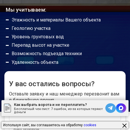
автоматическими?
Мы учитываем:
Этажность и материалы Вашего объекта
Будут ли работать гаражные ворота без
Геологию участка
автоматики?
Уровень грунтовых вод
Перепад высот на участке
Погодные условия не портят привод?
Возможность подъезда техники
Удаленность объекта
Радиус действия пультов управления
У вас остались вопросы?
Где можно установить откатные ворота?
Оставьте заявку и наш менеджер перезвонит вам
в ближайшее время
Как выбрать ворота и не переплатить?
Бесплатный чек-лист:
7 ошибок, из-за которых теряют
Можно ли открывать откатные ворота с
деньги
автоматикой вручную?
Используя сайт, вы соглашаетесь на обработку
cookies