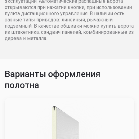
эксплуатации. Автоматические распашные ворота
открываются при нажатии кнопки, при использовании
3600
38921
39699
40493
пульта дистанционного управления. В наличии есть
разные типы приводов: линейный, рычажный,
3700
39699
40493
41303
подземный. В качестве обшивки можно купить ворота
из штакетника, сэндвич панелей, комбинированные из
дерева и металла.
3800
40493
41303
42129
3900
41303
42129
42972
4000
42129
42972
43830
Варианты оформления
полотна
4100
42972
43830
44708
4200
43830
44708
45602
4300
44708
45602
46514
4400
45602
46514
47444