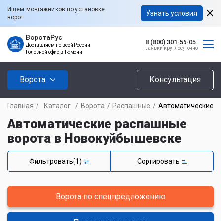
Ищем монтажников по установке
Узнать условия
ворот
ВоротаРус
8 (800) 301-56-05
Доставляем по всей России
заявки круглосуточно
Головной офис в Тюмени
Ворота
Консультация
Главная
/
Каталог
/
Ворота
/
Распашные
/
Автоматические
Автоматические распашные
ворота в Новокуйбышевске
Фильтровать
(1)
Сортировать
Ворота по спецпредложению