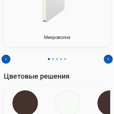
4500
46514
47444
48393
Микроволна
Цветовые решения