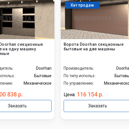
Хит продаж
Doorhan секционные
Ворота Doorhan секционные
 на одну машину
бытовые на две машины
мные
дитель:
Doorhan
Производитель:
Doorh
использ.:
Бытовые
По типу использ.:
Бытов
влению:
Механическое
По управлению:
Механическ
00 838 р.
116 154 р.
Цена:
Заказать
Заказать