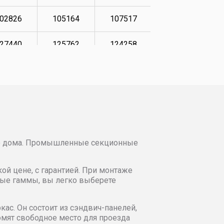
02826
105164
107517
116722
27440
125762
124258
126771
29283
127774
126264
128611
31123
129616
128112
130450
35311
133642
131960
134477
оло дома. Промышленные секционные
38323
136482
135311
137483
й цене, с гарантией. При монтаже
39165
137483
135979
138828
вые гаммы, вы легко выберете
95812
198023
200395
203238
кас. Он состоит из сэндвич-панелей,
омят свободное место для проезда
98185
199762
201661
204190