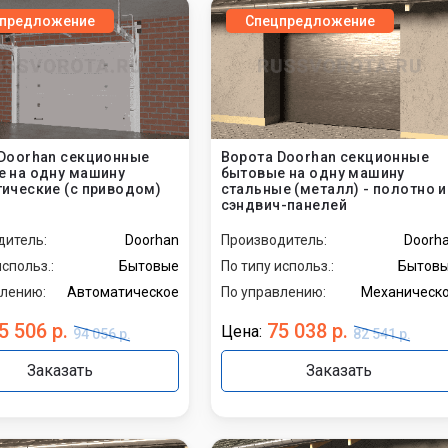
промышленные
предложение
Спецпредложение
бытовые
Doorhan секционные
Ворота Doorhan секционные
 на одну машину
бытовые на одну машину
ические (с приводом)
стальные (металл) - полотно и
сэндвич-панелей
дитель:
Doorhan
Производитель:
Doorh
использ.:
Бытовые
По типу использ.:
Бытов
влению:
Автоматическое
По управлению:
Механическ
5 506 р.
75 038 р.
Цена:
94 056 р.
82 541 р.
Заказать
Заказать