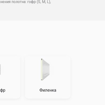
ния полотна: гофр (S, M, L),
02606
204030
205453
206404
11457
214144
216989
221572
15571
218727
221572
224734
15726
218883
221572
225676
16038
218883
221572
226313
18727
220939
223467
228052
27733
230576
233421
238641
офр
Филенка
31528
234844
237688
242434