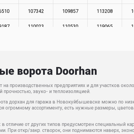
6510
107342
109857
113208
1
9187
110023
110530
119065
1
0692
111699
112198
120910
1
2370
113374
113876
122752
1
ые ворота Doorhan
5884
116893
117398
126601
1
т на производственных предприятиях и для участков ок
8567
118064
118567
127610
1
й прочностью, звуко- и теплоизоляцией.
ота дорхан для гаража в Новокуйбышевске можно по низко
9571
119234
119736
135979
1
ря огромному ассортименту, есть нужные размеры, цвето
2104
174167
177641
187436
1
 в отличие от других типов предусмотрен специальный кар
. При откр/закр. створок, они поднимаются наверх, экон
3689
175268
177795
189491
1