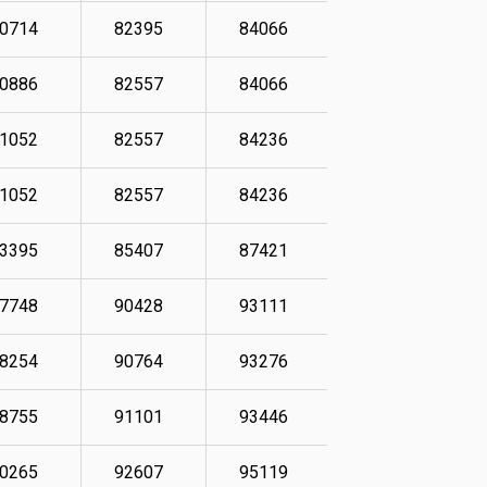
0714
82395
84066
88584
0886
82557
84066
88924
1052
82557
84236
89260
1052
82557
84236
89594
3395
85407
87421
89095
7748
90428
93111
100144
8254
90764
93276
100647
8755
91101
93446
101318
0265
92607
95119
102659