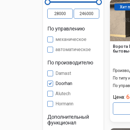
Хит 
Установк
противо
По управлению
механическое
Установк
Ворота 
автоматическое
бытовые
Установк
По производителю
Произво
Damast
По типу 
Doorhan
По упра
Alutech
6
Цена:
Hormann
Дополнительный
функционал