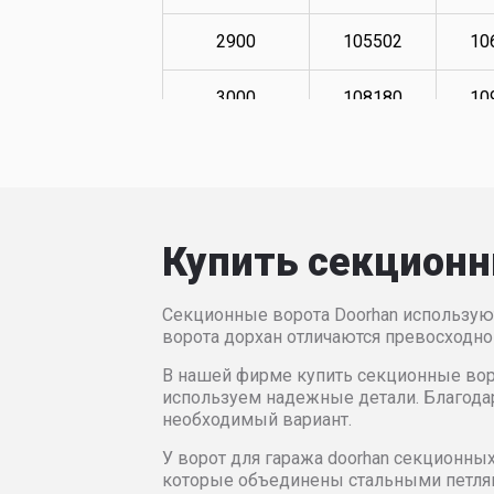
2900
105502
10
3000
108180
10
3100
109857
11
3200
111530
11
Купить секционн
3300
114878
11
Секционные ворота Doorhan использую
3400
117398
11
ворота дорхан отличаются превосходно
В нашей фирме купить секционные вор
3500
118567
11
используем надежные детали. Благода
необходимый вариант.
3600
170210
17
У ворот для гаража doorhan секционных
которые объединены стальными петлями
3700
172104
17