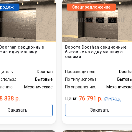
Doorhan
продаж
Спецпредложение
Alutech
а штор
пожарных
Hormann
а шлагбаумов
По материалу
Doorhan секционные
Ворота Doorhan секционные
 на одну машину
бытовые на одну машину с
окнами
а автоматики
Дополнительный
функционал
дитель:
Doorhan
Производитель:
Doorh
использ.:
Бытовые
По типу использ.:
Бытов
панорамные
влению:
Механическое
По управлению:
Механическ
с калиткой
8 838 р.
76 791 р.
с окнами
Цена:
84 470 р.
Заказать
Заказать
По типу
использования