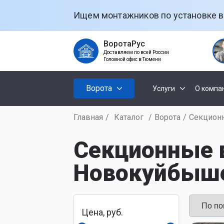
Ищем монтажников по установке в
ВоротаРус
Доставляем по всей России
Головной офис в Тюмени
Ворота
Услуги
О компа
Главная
/
Каталог
/
Ворота
/
Секцион
Установк
Секционны
ворот
Секционные в
Новокуйбыш
Откатные
Установк
рольстав
Распашные
Установк
Цена, руб.
ворот