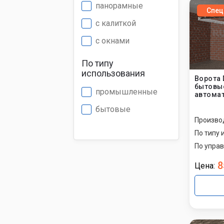
панорамные
Спец
с калиткой
с окнами
По типу
использования
Ворота 
бытовые
промышленные
автомат
бытовые
Произво
По типу 
По упра
8
Цена: