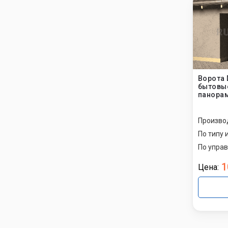
Ворота 
бытовые
панора
Произво
По типу 
По упра
1
Цена: