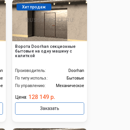
Хит продаж
Ворота Doorhan секционные
бытовые на одну машину с
калиткой
an
Производитель:
Doorhan
ые
По типу использ.:
Бытовые
ое
По управлению:
Механическое
128 149 р.
Цена:
Заказать