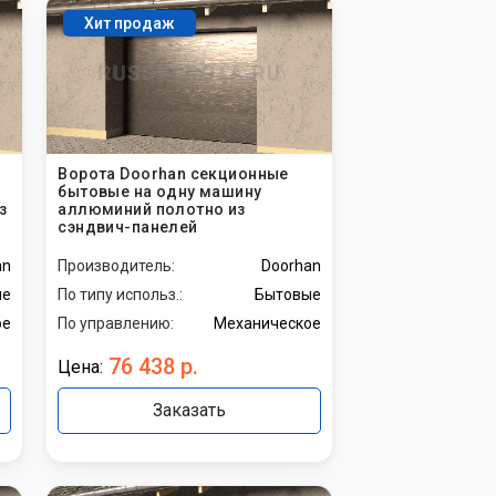
Хит продаж
Ворота Doorhan секционные
бытовые на одну машину
з
аллюминий полотно из
сэндвич-панелей
an
Производитель:
Doorhan
ые
По типу использ.:
Бытовые
ое
По управлению:
Механическое
76 438 р.
Цена:
Заказать