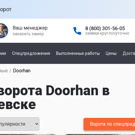
орот
Ваш менеджер
8 (800) 301-56-05
заявки круглосуточно
заказать замер
нии
Спецпредложения
Выполненные работы
Цены
Доста
ные
/
Doorhan
а гаражных
По управлению
е
орота Doorhan в
механическое
автоматическое
евске
а
ней
По производителю
Ворота по спецпр
а откатных
Damast