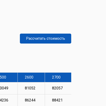
Рассчитать стоимость
500
2600
2700
2800
0049
81052
82057
84236
4236
86244
88421
88755