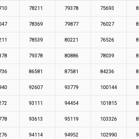
710
78211
79378
75693
8
047
78369
79877
76027
8
211
78539
80221
76526
8
378
79378
80886
78039
8
736
86581
87581
84236
8
940
92607
93779
100144
8
272
93111
94454
101815
8
778
93613
95119
103326
8
276
94114
94952
102990
9