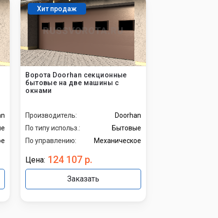
Хит продаж
Ворота Doorhan секционные
бытовые на две машины с
окнами
an
Производитель:
Doorhan
ые
По типу использ.:
Бытовые
ое
По управлению:
Механическое
124 107 р.
Цена:
Заказать