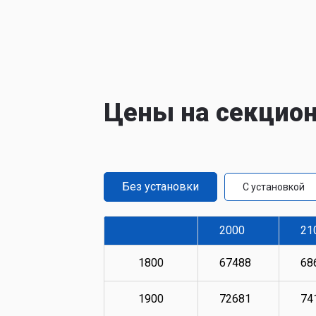
Цены на секцио
Без установки
С установкой
2000
21
1800
67488
68
1900
72681
74