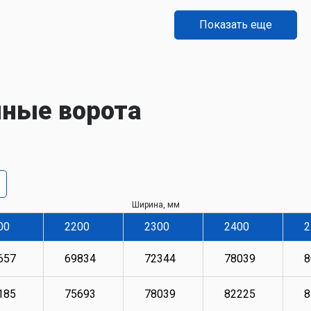
Показать еще
нные ворота
Ширина, мм
00
2200
2300
2400
2
657
69834
72344
78039
8
185
75693
78039
82225
8