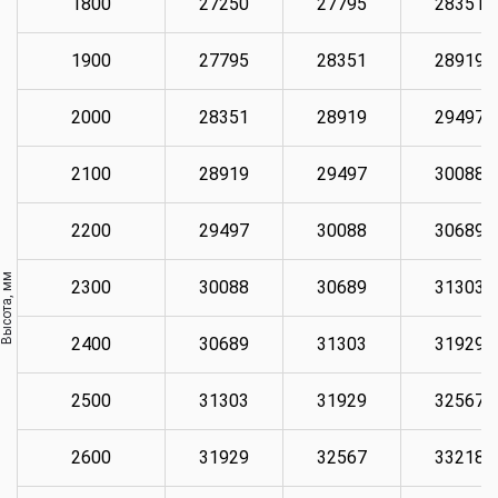
1800
27250
27795
28351
1900
27795
28351
28919
2000
28351
28919
29497
2100
28919
29497
30088
2200
29497
30088
30689
Высота, мм
2300
30088
30689
31303
2400
30689
31303
31929
2500
31303
31929
32567
2600
31929
32567
33218