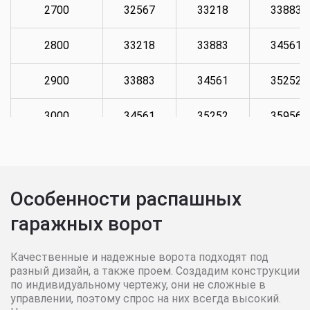
2700
32567
33218
33883
2800
33218
33883
34561
2900
33883
34561
35252
3000
34561
35252
35956
3100
35252
35956
36676
3200
35956
36676
37409
Особенности распашных
гаражных ворот
3300
36676
37409
38158
3400
37409
38158
38921
Качественные и надежные ворота подходят под
разный дизайн, а также проем. Создадим конструкции
по индивидуальному чертежу, они не сложные в
3500
38158
38921
39699
управлении, поэтому спрос на них всегда высокий.