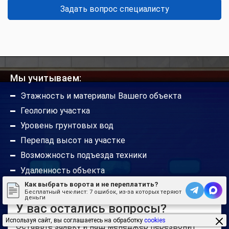
Задать вопрос специалисту
Какой срок службы гаражных ворот?
Можно ли ручные ворота сделать
автоматическими?
Мы учитываем:
Этажность и материалы Вашего объекта
Будут ли работать гаражные ворота без
Геологию участка
автоматики?
Уровень грунтовых вод
Перепад высот на участке
Погодные условия не портят привод?
Возможность подъезда техники
Удаленность объекта
Как выбрать ворота и не переплатить?
Радиус действия пультов управления
Бесплатный чек-лист:
7 ошибок, из-за которых теряют
деньги
У вас остались вопросы?
Используя сайт, вы соглашаетесь на обработку
cookies
Где можно установить откатные ворота?
Оставьте заявку и наш менеджер перезвонит