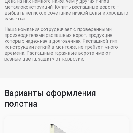
Цена на них намного ниже, чем у других типов
металлоконструкций. Купить распашные ворота –
3600
38921
39699
40493
выбрать неплохое сочетание низкой цены и хорошего
качества.
3700
39699
40493
41303
Наша компания сотрудничает с проверенными
производителями распашных ворот, продукция
3800
40493
41303
42129
которых надежная и долговечная. Распашной тип
конструкции легкий в монтаже, не требует много
3900
41303
42129
42972
времени. Распашные гаражные ворота имеют
разные цвета, защиту от коррозии.
4000
42129
42972
43830
4100
42972
43830
44708
Варианты оформления
4200
43830
44708
45602
полотна
4300
44708
45602
46514
4400
45602
46514
47444