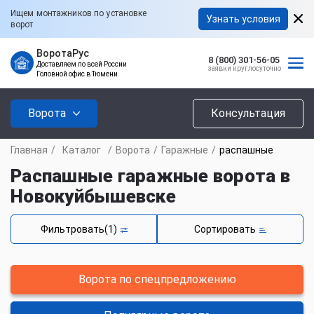
Ищем монтажников по установке
Узнать условия
ворот
ВоротаРус
8 (800) 301-56-05
Доставляем по всей России
заявки круглосуточно
Головной офис в Тюмени
Ворота
Консультация
Главная
/
Каталог
/
Ворота
/
Гаражные
/
распашные
Распашные гаражные ворота в
Новокуйбышевске
Фильтровать
(1)
Сортировать
Ворота по спецпредложению