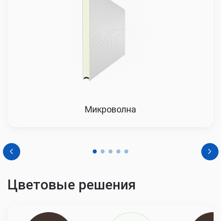
4500
46514
47444
48393
Микроволна
Цветовые решения