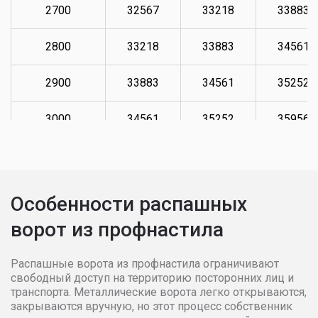
2700
32567
33218
33883
2800
33218
33883
34561
2900
33883
34561
35252
3000
34561
35252
35956
3100
35252
35956
36676
3200
35956
36676
37409
Особенности распашных
ворот из профнастила
3300
36676
37409
38158
3400
37409
38158
38921
Распашные ворота из профнастила ограничивают
свободный доступ на территорию посторонних лиц и
транспорта. Металлические ворота легко открываются,
3500
38158
38921
39699
закрываются вручную, но этот процесс собственник