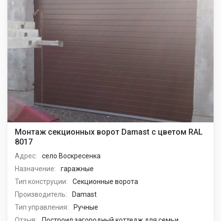
Монтаж секционных ворот Damast с цветом RAL
8017
Адрес:
село Воскресенка
Назначение:
гаражные
Тип конструции:
Секционные ворота
Производитель:
Damast
Тип управления:
Ручные
Отзыв:
Построил загородный коттедж для семьи,