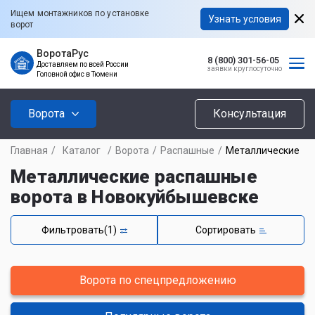
Ищем монтажников по установке
Узнать условия
ворот
ВоротаРус
8 (800) 301-56-05
Доставляем по всей России
заявки круглосуточно
Головной офис в Тюмени
Ворота
Консультация
Главная
/
Каталог
/
Ворота
/
Распашные
/
Металлические
Металлические распашные
ворота в Новокуйбышевске
Фильтровать
(1)
Сортировать
Ворота по спецпредложению