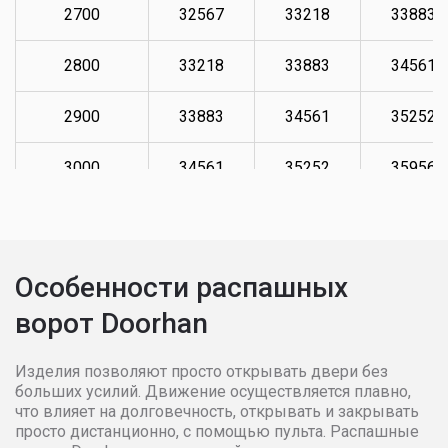
2700
32567
33218
33883
2800
33218
33883
34561
2900
33883
34561
35252
3000
34561
35252
35956
3100
35252
35956
36676
3200
35956
36676
37409
Особенности распашных
ворот Doorhan
3300
36676
37409
38158
3400
37409
38158
38921
Изделия позволяют просто открывать двери без
больших усилий. Движение осуществляется плавно,
что влияет на долговечность, открывать и закрывать
3500
38158
38921
39699
просто дистанционно, с помощью пульта. Распашные