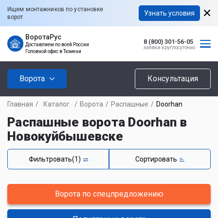
Ищем монтажников по установке
Узнать условия
ворот
ВоротаРус
8 (800) 301-56-05
Доставляем по всей России
заявки круглосуточно
Головной офис в Тюмени
Ворота
Консультация
Главная
/
Каталог
/
Ворота
/
Распашные
/
Doorhan
Распашные ворота Doorhan в
Новокуйбышевске
Фильтровать
(1)
Сортировать
Ворота по спецпредложению