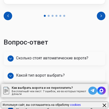
Вопрос-ответ
Сколько стоят автоматические ворота?
Какой тип ворот выбрать?
Как выбрать ворота и не переплатить?
Бесплатный чек-лист:
7 ошибок, из-за которых теряют
Заказывая ворота, на чём нельзя экономить?
деньги
Используя сайт, вы соглашаетесь на обработку
cookies