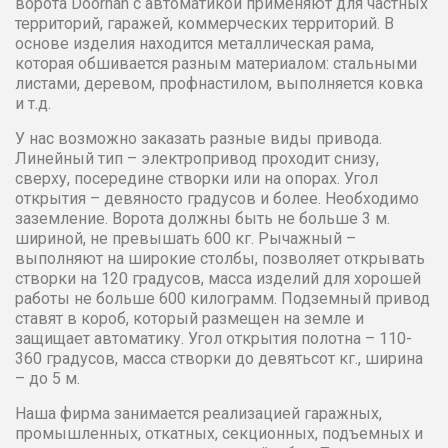
ворота Doorhan с автоматикой применяют для частных
территорий, гаражей, коммерческих территорий. В
3600
38921
39699
40493
основе изделия находится металлическая рама,
которая обшивается разным материалом: стальными
3700
39699
40493
41303
листами, деревом, профнастилом, выполняется ковка
и т.д.
3800
40493
41303
42129
У нас возможно заказать разные виды привода.
Линейный тип – электропривод проходит снизу,
3900
41303
42129
42972
сверху, посередине створки или на опорах. Угол
открытия – девяносто градусов и более. Необходимо
заземление. Ворота должны быть не больше 3 м.
4000
42129
42972
43830
шириной, не превышать 600 кг. Рычажный –
выполняют на широкие столбы, позволяет открывать
створки на 120 градусов, масса изделий для хорошей
4100
42972
43830
44708
работы не больше 600 килограмм. Подземный привод
ставят в короб, который размещен на земле и
4200
43830
44708
45602
защищает автоматику. Угол открытия полотна – 110-
360 градусов, масса створки до девятьсот кг., ширина
– до 5 м.
4300
44708
45602
46514
Наша фирма занимается реализацией гаражных,
4400
45602
46514
47444
промышленных, откатных, секционных, подъемных и