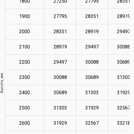
1800
27250
27795
28351
1900
27795
28351
28919
2000
28351
28919
29497
2100
28919
29497
30088
2200
29497
30088
30689
Высота, мм
2300
30088
30689
31303
2400
30689
31303
31929
2500
31303
31929
32567
2600
31929
32567
33218