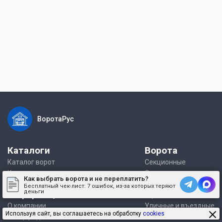
ВоротаРус
Каталоги
Ворота
Каталог ворот
Секционные
Каталог услуг по воротам
Откатные
Как выбрать ворота и не переплатить?
Распашные
Бесплатный чек-лист:
7 ошибок, из-за которых теряют
деньги
Информация
Гаражные
О компании
Уличные и въездные
Используя сайт, вы соглашаетесь на обработку
cookies
Спецпредложения
Alutech