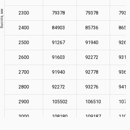
Высота, мм
2300
79378
79378
7937
2400
84903
85736
8658
2500
91267
91940
9260
2600
91603
92272
9311
2700
91940
92778
9361
2800
92272
93276
9411
2900
105502
106510
1073
3000
108180
109187
1100