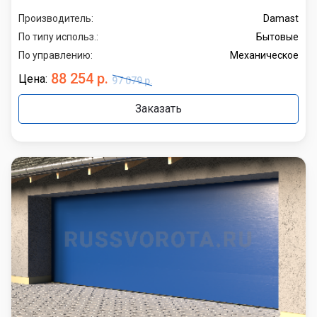
Производитель:
Damast
По типу использ.:
Бытовые
По управлению:
Механическое
88 254 р.
Цена:
97 079 р.
Заказать