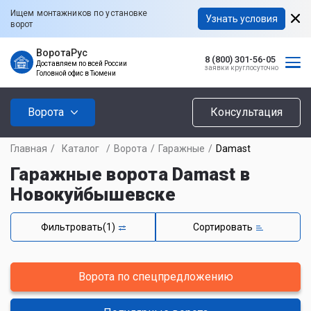
Ищем монтажников по установке
Узнать условия
ворот
ВоротаРус
8 (800) 301-56-05
Доставляем по всей России
заявки круглосуточно
Головной офис в Тюмени
Ворота
Консультация
Главная
/
Каталог
/
Ворота
/
Гаражные
/
Damast
Гаражные ворота Damast в
Новокуйбышевске
Фильтровать
(1)
Сортировать
Ворота по спецпредложению