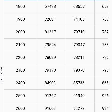
1800
67488
68657
6983
1900
72681
74185
7569
2000
81217
79710
7821
2100
79544
79047
7836
2200
78039
78211
7853
Высота, мм
2300
79378
79378
7937
2400
84903
85736
8658
2500
91267
91940
9260
2600
91603
92272
9311