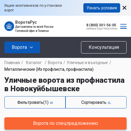
Ищем монтажников по установке
Узнать условия
ворот
ВоротаРус
8 (800) 301-56-05
Доставляем по всей России
заявки круглосуточно
Головной офис в Тюмени
Ворота
Консультация
Главная
/
Каталог
/
Ворота
/
Уличные и въездные
/
Металлические (Из профлиста, профнастила)
Уличные ворота из профнастила
в Новокуйбышевске
Фильтровать
(1)
Сортировать
Ворота по спецпредложению