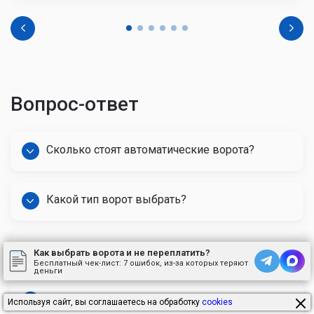
Вопрос-ответ
Сколько стоят автоматические ворота?
Какой тип ворот выбрать?
Заказывая ворота, на чём нельзя экономить?
Как выбрать ворота и не переплатить?
Бесплатный чек-лист:
7 ошибок, из-за которых теряют
деньги
Какой срок службы у секционных ворот?
Используя сайт, вы соглашаетесь на обработку
cookies