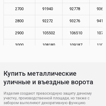
2700
91940
92778
9361
2800
92272
93276
9411
2900
105502
106510
1073
3000
108180
109187
1100
3100
109857
110692
1116
3200
111530
112370
1133
Купить металлические
уличные и въездные ворота
3300
114878
115884
1168
3400
117398
118567
1180
Изделия создают превосходную защиту дачному
участку, производственной площади, но также с
забором выполняют декоративную функцию.
3500
118567
119571
1192