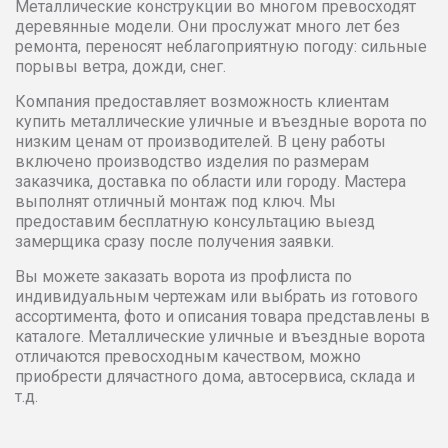
Металлические конструкции во многом превосходят
деревянные модели. Они прослужат много лет без
ремонта, переносят неблагоприятную погоду: сильные
3600
170210
172104
1741
порывы ветра, дожди, снег.
3700
172104
173689
1752
Компания предоставляет возможность клиентам
купить металлические уличные и въездные ворота по
низким ценам от производителей. В цену работы
3800
175590
176691
1777
включено производство изделия по размерам
заказчика, доставка по области или городу. Мастера
3900
183013
186012
1890
выполнят отличный монтаж под ключ. Мы
предоставим бесплатную консультацию выезд
замерщика сразу после получения заявки.
4000
186489
189654
1929
Вы можете заказать ворота из профлиста по
индивидуальным чертежам или выбрать из готового
4100
186647
189805
1929
ассортимента, фото и описания товара представлены в
каталоге. Металлические уличные и въездные ворота
4200
186811
189963
1929
отличаются превосходным качеством, можно
приобрести длячастного дома, автосервиса, склада и
т.д.
4300
189491
191550
1936