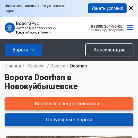
Ищем монтажников по установке
Узнать условия
ворот
ВоротаРус
8 (800) 301-56-05
Доставляем по всей России
заявки круглосуточно
Головной офис в Тюмени
Ворота
Консультация
Главная
/
Каталог
/
Ворота
/
Doorhan
Ворота Doorhan в
Новокуйбышевске
Ворота по спецпредложению
Популярные ворота