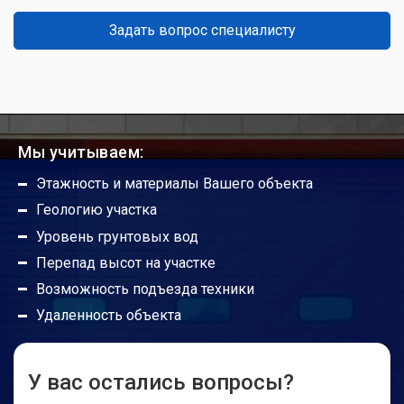
Задать вопрос специалисту
Какой срок службы гаражных ворот?
Можно ли ручные ворота сделать
автоматическими?
Мы учитываем:
Этажность и материалы Вашего объекта
Будут ли работать гаражные ворота без
Геологию участка
автоматики?
Уровень грунтовых вод
Перепад высот на участке
Погодные условия не портят привод?
Возможность подъезда техники
Удаленность объекта
Радиус действия пультов управления
У вас остались вопросы?