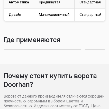
Автоматика
Продвинутая
Стандартная
Дизайн
Минималистичный
Стандартный
Для частных домов и коттеджей
Doorhan Classic — базовая надежность.
Для гараж
Где применяются
Doorhan Smart — автоматика и
безопасность
Doorhan Pro
Почему стоит купить ворота
Doorhan?
Ворота от данного производителя отличаются хорошей
прочностью, огромным выбором цветов и
безопасностью. Изделия соответствуют ГОСТу. Цена