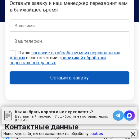
Где можно установить откатные ворота?
Оставьте заявку и наш менеджер перезвонит вам
в ближайшее время
Можно ли открывать откатные ворота с
автоматикой вручную?
Я даю
согласие на обработку моих персональных
данных
в соответствии с
политикой обработки
персональных данных
Как выбрать ворота и не переплатить?
Бесплатный чек-лист:
7 ошибок, из-за которых теряют
деньги
Контактные данные
Используя сайт, вы соглашаетесь на обработку
cookies