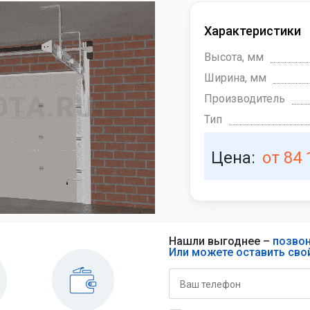
Doorhan
Характеристики
Alutech
а штор
пожарных
Hormann
Высота, мм
Ширина, мм
а шлагбаумов
По материалу
Производитель
Тип
а автоматики
Дополнительный
Цена:
от 84 
функционал
панорамные
с калиткой
с окнами
Нашли выгоднее –
позвон
Или можете оставить сво
По типу
использования