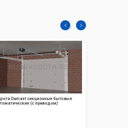
Спецпредл
рота Damast секционные бытовые
Ворота Damas
томатические (с приводом)
промышленные
(металл) - по