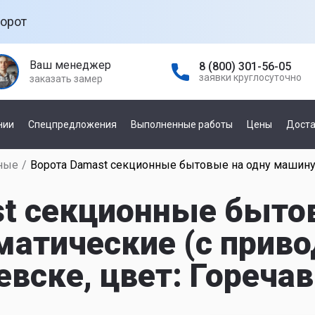
орот
Ваш менеджер
8 (800) 301-56-05
заявки круглосуточно
заказать замер
нии
Спецпредложения
Выполненные работы
Цены
Доста
ные
/
Ворота Damast секционные бытовые на одну машину
а гаражных
По управлению
е
st секционные быто
механическое
автоматическое
атические (с приво
а
ней
ске, цвет: Гореча
По производителю
а откатных
Damast