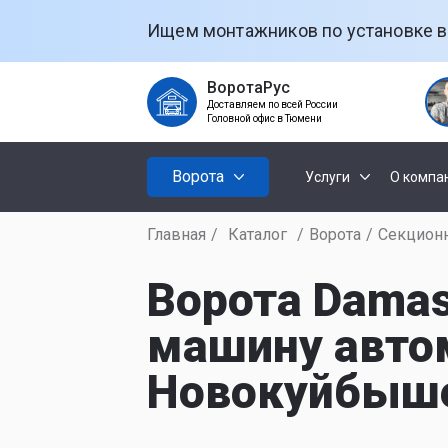
Ищем монтажников по установке в
ВоротаРус
Доставляем по всей России
Головной офис в Тюмени
Ворота
Услуги
О компа
Главная
/
Каталог
/
Ворота
/
Секцион
Установк
Секционны
ворот
Ворота Dama
машину автом
Откатные
Установк
рольстав
Новокуйбышев
Распашные
Установк
ворот