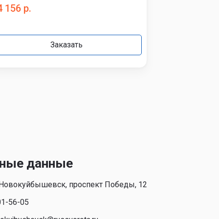
4 156 р.
195 
215 448 р.
Заказать
ные данные
. Новокуйбышевск, проспект Победы, 12
01-56-05