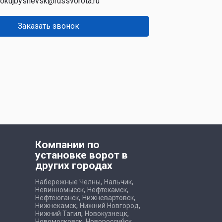
okujbyshevsk@russvorota.ru
Заказать звонок
Компании по
установке ворот в
других городах
,
,
Набережные Челны
Нальчик
,
,
Невинномысск
Нефтекамск
,
,
Нефтеюганск
Нижневартовск
,
,
Нижнекамск
Нижний Новгород
,
,
Нижний Тагил
Новокузнецк
,
,
Новомосковск
Новороссийск