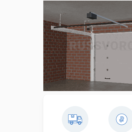
Установк
противо
Установк
Установк