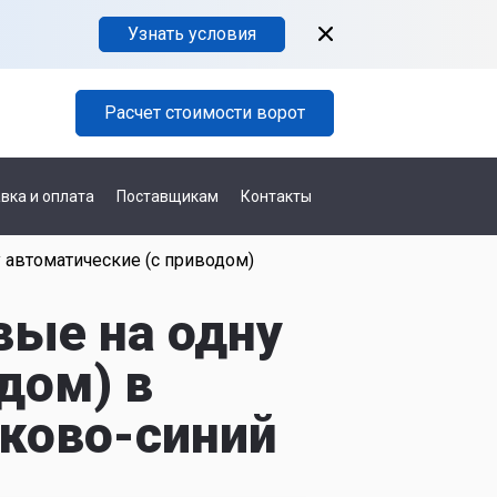
Узнать условия
Расчет стоимости ворот
вка и оплата
Поставщикам
Контакты
 автоматические (с приводом)
вые на одну
дом) в
вково-синий